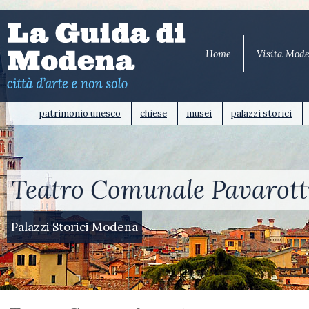
Home
Visita Mod
patrimonio unesco
chiese
musei
palazzi storici
Teatro Comunale Pavarotti
Palazzi Storici Modena