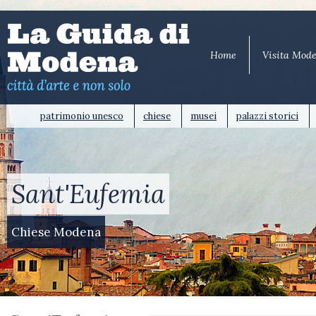
Home
Visita Mod
patrimonio unesco
chiese
musei
palazzi storici
Sant'Eufemia
Chiese Modena